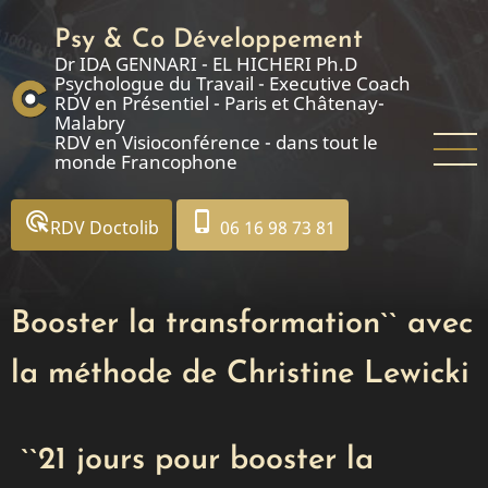
Aller
Psy & Co Développement
au
Dr IDA GENNARI - EL HICHERI Ph.D
contenu
Psychologue du Travail - Executive Coach
principal
RDV en Présentiel - Paris et Châtenay-
Malabry
RDV en Visioconférence - dans tout le
monde Francophone
ads_click
phone_iphone
RDV Doctolib
06 16 98 73 81
Booster la transformation`` avec
la méthode de Christine Lewicki
``21 jours pour booster la