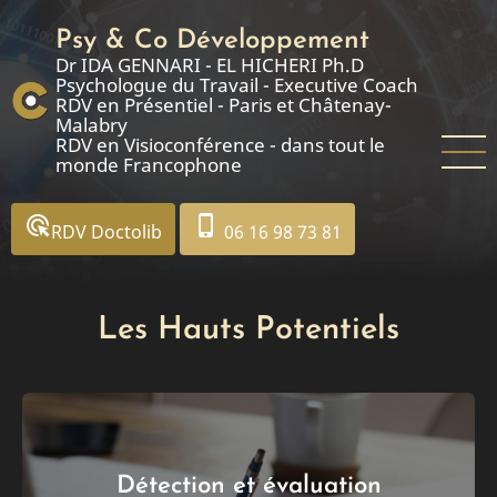
Aller
Psy & Co Développement
au
Dr IDA GENNARI - EL HICHERI Ph.D
contenu
Psychologue du Travail - Executive Coach
principal
RDV en Présentiel - Paris et Châtenay-
Malabry
RDV en Visioconférence - dans tout le
monde Francophone
ads_click
phone_iphone
RDV Doctolib
06 16 98 73 81
Les Hauts Potentiels
Détection et évaluation